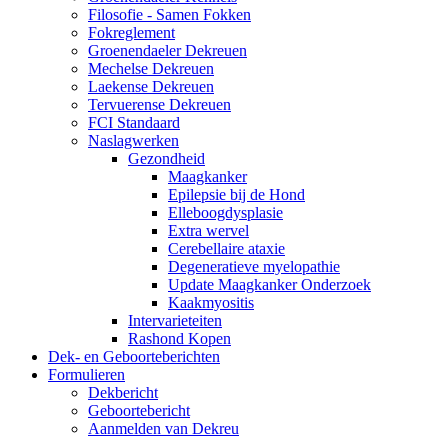
Filosofie - Samen Fokken
Fokreglement
Groenendaeler Dekreuen
Mechelse Dekreuen
Laekense Dekreuen
Tervuerense Dekreuen
FCI Standaard
Naslagwerken
Gezondheid
Maagkanker
Epilepsie bij de Hond
Elleboogdysplasie
Extra wervel
Cerebellaire ataxie
Degeneratieve myelopathie
Update Maagkanker Onderzoek
Kaakmyositis
Intervarieteiten
Rashond Kopen
Dek- en Geboorteberichten
Formulieren
Dekbericht
Geboortebericht
Aanmelden van Dekreu