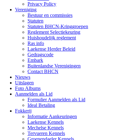
Privacy Policy
Vereniging
Bestuur en commissies
Statuten
Statuten BHCN-Kringgroepen
Reglement Selectiekeuring
Huishoudelijk reglement
Ras info
Laekense Herder Beleid
Gedragscode
Embark
Buitenlandse Verenigingen
Contact BHCN
Nieuws
Uitslagen
Foto Albums
Aanmelden als Lid
Formulier Aanmelden als Lid
Ideal Betaling
Fokkerij
Informatie Aankeuringen
Laekense Kennels
Mechelse Kennels
Tervueren Kennels
Groenendaeler Kennels