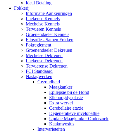
Ideal Betaling
Fokkerij
Informatie Aankeuringen
Laekense Kennels
Mechelse Kennels
Tervueren Kennels
Groenendaeler Kennels
Filosofie - Samen Fokken
Fokreglement
Groenendaeler Dekreuen
Mechelse Dekreuen
Laekense Dekreuen
Tervuerense Dekreuen
FCI Standaard
Naslagwerken
Gezondheid
Maagkanker
Epilepsie bij de Hond
Elleboogdysplasie
Extra wervel
Cerebellaire ataxie
Degeneratieve myelopathie
Update Maagkanker Onderzoek
Kaakmyositis
Intervarieteiten