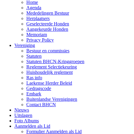
Home
Agenda
Mededelingen Bestuur
Herplaatsers
Geselecteerde Honden
Aangekeurde Honden
Memoriam
Privacy Policy
Vereniging
Bestuur en commissies
Statuten
Statuten BHCN-Kringgroepen
Reglement Selectiekeuring
Huishoudelijk reglement
Ras info
Laekense Herder Beleid
Gedragscode
Embark
Buitenlandse Verenigingen
Contact BHCN
Nieuws
Uitslagen
Foto Albums
Aanmelden als Lid
Formulier Aanmelden als Lid