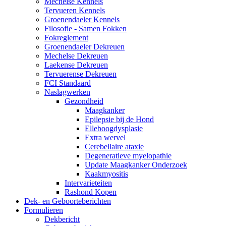
Mechelse Kennels
Tervueren Kennels
Groenendaeler Kennels
Filosofie - Samen Fokken
Fokreglement
Groenendaeler Dekreuen
Mechelse Dekreuen
Laekense Dekreuen
Tervuerense Dekreuen
FCI Standaard
Naslagwerken
Gezondheid
Maagkanker
Epilepsie bij de Hond
Elleboogdysplasie
Extra wervel
Cerebellaire ataxie
Degeneratieve myelopathie
Update Maagkanker Onderzoek
Kaakmyositis
Intervarieteiten
Rashond Kopen
Dek- en Geboorteberichten
Formulieren
Dekbericht