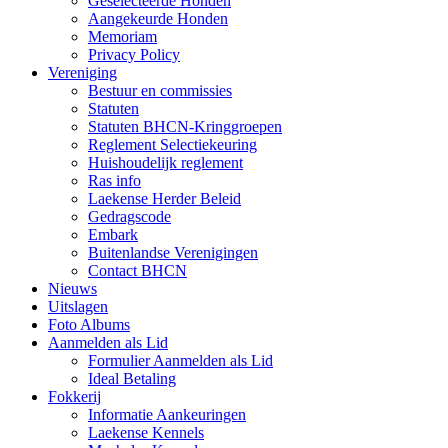
Geselecteerde Honden
Aangekeurde Honden
Memoriam
Privacy Policy
Vereniging
Bestuur en commissies
Statuten
Statuten BHCN-Kringgroepen
Reglement Selectiekeuring
Huishoudelijk reglement
Ras info
Laekense Herder Beleid
Gedragscode
Embark
Buitenlandse Verenigingen
Contact BHCN
Nieuws
Uitslagen
Foto Albums
Aanmelden als Lid
Formulier Aanmelden als Lid
Ideal Betaling
Fokkerij
Informatie Aankeuringen
Laekense Kennels