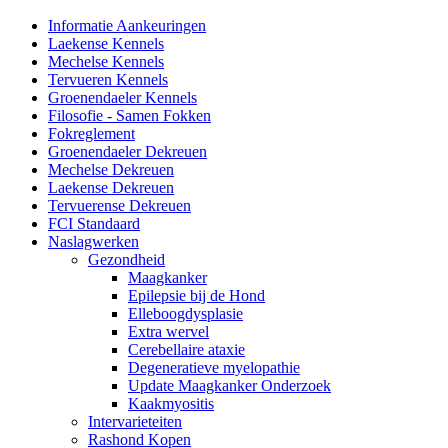
Informatie Aankeuringen
Laekense Kennels
Mechelse Kennels
Tervueren Kennels
Groenendaeler Kennels
Filosofie - Samen Fokken
Fokreglement
Groenendaeler Dekreuen
Mechelse Dekreuen
Laekense Dekreuen
Tervuerense Dekreuen
FCI Standaard
Naslagwerken
Gezondheid
Maagkanker
Epilepsie bij de Hond
Elleboogdysplasie
Extra wervel
Cerebellaire ataxie
Degeneratieve myelopathie
Update Maagkanker Onderzoek
Kaakmyositis
Intervarieteiten
Rashond Kopen