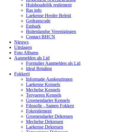
Huishoudelijk reglement
Ras info
Laekense Herder Beleid
Gedragscode
Embark
Buitenlandse Verenigingen
Contact BHCN
Nieuws
Uitslagen
Foto Albums
Aanmelden als Lid
Formulier Aanmelden als Lid
Ideal Betaling
Fokkerij
Informatie Aankeuringen
Laekense Kennels
Mechelse Kennels
Tervueren Kennels
Groenendaeler Kennels
Filosofie - Samen Fokken
Fokreglement
Groenendaeler Dekreuen
Mechelse Dekreuen
Laekense Dekreuen