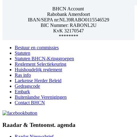
BHCN Account
Rabobank Amersfoort
IBAN/SEPA nr:NL39RABO0115546529
BIC Nummer: RABONL2U
KvK 32170547
********
Bestuur en commissies
Statuten
Statuten BHCN-Kringgroepen
Reglement Selectiekeuring
Huishoudelijk reglement
Ras info
Laekense Herder Beleid
Gedragscode
Embark
Buitenlandse Verenigingen
Contact BHCN
Raadar & Tentoonst. agenda
Raadar Nieuwsbrief