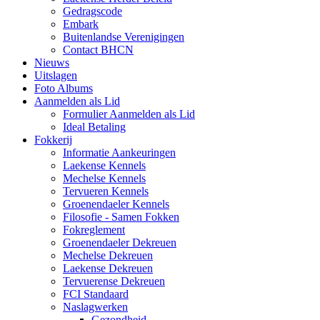
Gedragscode
Embark
Buitenlandse Verenigingen
Contact BHCN
Nieuws
Uitslagen
Foto Albums
Aanmelden als Lid
Formulier Aanmelden als Lid
Ideal Betaling
Fokkerij
Informatie Aankeuringen
Laekense Kennels
Mechelse Kennels
Tervueren Kennels
Groenendaeler Kennels
Filosofie - Samen Fokken
Fokreglement
Groenendaeler Dekreuen
Mechelse Dekreuen
Laekense Dekreuen
Tervuerense Dekreuen
FCI Standaard
Naslagwerken
Gezondheid