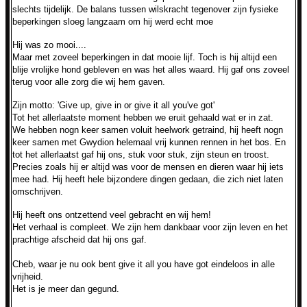
slechts tijdelijk. De balans tussen wilskracht tegenover zijn fysieke
beperkingen sloeg langzaam om hij werd echt moe
Hij was zo mooi....
Maar met zoveel beperkingen in dat mooie lijf. Toch
is hij altijd een
blije vrolijke hond gebleven en was het alles waard. Hij gaf ons zoveel
terug voor alle zorg die wij hem gaven.
Zijn motto:
'Give up, give in or give it all you've got'
Tot het allerlaatste moment hebben we eruit gehaald wat er in zat.
We hebben nogn keer samen voluit heelwork getraind, hij heeft nogn
keer samen met Gwydion helemaal vrij kunnen rennen in het bos. En
tot het allerlaatst gaf hij ons, stuk voor stuk, zijn steun en troost.
Precies zoals hij er altijd was voor de mensen en dieren waar hij iets
mee had. Hij heeft hele bijzondere dingen gedaan, die zich niet laten
omschrijven.
Hij heeft ons ontzettend veel gebracht en wij hem!
Het verhaal is compleet. We zijn hem dankbaar voor zijn leven en het
prachtige afscheid dat hij ons gaf.
Cheb, waar je nu ook bent give it all you have got eindeloos in alle
vrijheid.
Het is je meer dan gegund.