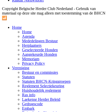
Raadar Nieuwsbrief
Copyright Belgische Herder Club Nederland - Gebruik van
materiaal op deze site mag alleen met toestemming van de BHCN
Home
Home
Agenda
Mededelingen Bestuur
Herplaatsers
Geselecteerde Honden
Aangekeurde Honden
Memoriam
Privacy Policy
Vereniging
Bestuur en commissies
Statuten
Statuten BHCN-Kringgroepen
Reglement Selectiekeuring
Huishoudelijk reglement
Ras info
Laekense Herder Beleid
Gedragscode
Embark