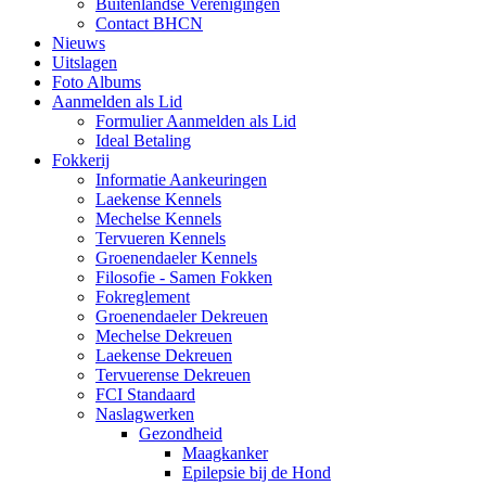
Buitenlandse Verenigingen
Contact BHCN
Nieuws
Uitslagen
Foto Albums
Aanmelden als Lid
Formulier Aanmelden als Lid
Ideal Betaling
Fokkerij
Informatie Aankeuringen
Laekense Kennels
Mechelse Kennels
Tervueren Kennels
Groenendaeler Kennels
Filosofie - Samen Fokken
Fokreglement
Groenendaeler Dekreuen
Mechelse Dekreuen
Laekense Dekreuen
Tervuerense Dekreuen
FCI Standaard
Naslagwerken
Gezondheid
Maagkanker
Epilepsie bij de Hond