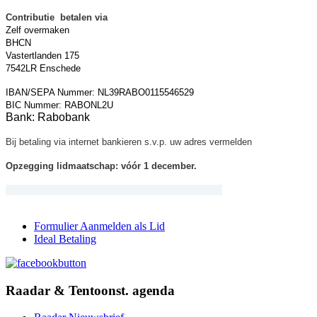
Contributie betalen via
Zelf overmaken
BHCN
Vastertlanden 175
7542LR Enschede
IBAN/SEPA Nummer: NL39RABO0115546529
BIC Nummer: RABONL2U
Bank: Rabobank
Bij betaling via internet bankieren s.v.p. uw adres vermelden
Opzegging lidmaatschap: vóór 1 december.
Klik hier
om inschrijving lidmaatschap te downloaden
Formulier Aanmelden als Lid
Ideal Betaling
Raadar & Tentoonst. agenda