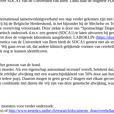
n over SDCA1 van de Universiteit van Bern. Links naar de originele P
nternationaal samenwerkingsverband een stap verder gekomen zijn met h
 bij de Belgische Herdershond, in het bijzonder bij de Mechelse en Ter
ve overerving veroorzaakt. Deze ziekte is door ons “Sponsachtige De
tisch onderzoek d.m.v. een gentest (SDCA1) te laten uitvoeren bij ges
ent door de volgende laboratoria aangeboden: LABOKLIN (
https://sh
Genetica van de Universiteit van Bern biedt de SDCA1 gentest niet als s
 Wij gaan ervan uit, dat andere klinisch gelijkende vormen van cerebel
 nog te kunnen identificeren.
n het genoom van de hond.
 moeder. Als een eigenschap autosomaal recessief vererft, betekent dat,
n de erfelijke afwijking met een waarschijnlijkheid van 50% door aan h
 iedere pup). Daarom mogen in geen geval 2 dragers met elkaar gecomb
combinatie met dieren die vrij zijn van deze genetische afwijking, wa
d monsters voor verder onderzoek:
ts) of
http://www.genetics.unibe.ch/research/documents_dogs/cerebell