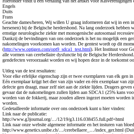
Hieronder vindt u een vertaling van het artikel voor Rasvereniginge
Engels
Duits
Frans
Geachte dames/heren, Wij willen U graag informeren dat wij in een i
hersenen) bij de Belgische herdershond. Na lang onderzoek hebben wij
ernstige neurologische ziekte met monogenische autosomaal recessie
Dankzij de bevindingen van ons onderzoek is het nu mogelijk een gene
nakomelingen voorkomen kan worden. De gentest wordt op dit mom
(
http://www.optigen.com/opt9_sdca1_test.html
). Het Instituut voor 
alle vormen van cerebellaire dysfunctie bij de Belgische Herdershond.
gendefecten veroorzaakt worden en wij hopen deze in de toekomst ook
Uitleg van de test resultaten:
Voor elke erfelijke eigenschap zijn er twee exemplaren van elk gen i
Eén exemplaar krijgt het dier van zijn vader en één exemplaar van zijn
defecte gen draagt, maar zelf niet aan de ziekte lijden. Dragers geve
gevaar dat de nakomelingen zullen lijden aan SDCA1 (25% kans voor
worden van de fokkerij, maar zouden alleen ingezet moeten worden in 
worden.
Gedetailleerde informatie over ons onderzoek kunt u hier vinden:
Link naar de publicatie:
http://www.g3journal.org/…/12/19/g3.116.038455.full.pdf+html
Link naar onze website algemene informatie en het insturen van bloe
http://www.genetics.unibe.ch/…/cerebellaere_…/index_ger.html (Dui