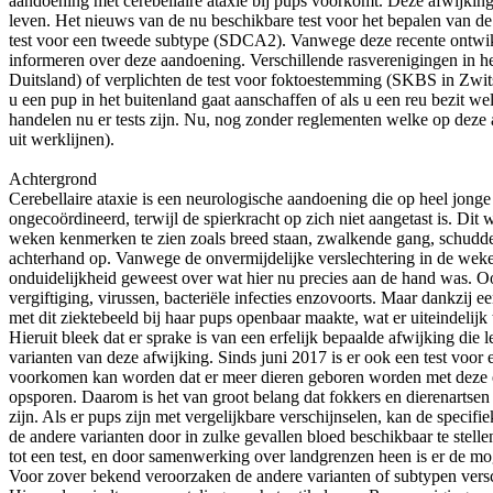
aandoening met cerebellaire ataxie bij pups voorkomt. Deze afwijking
leven. Het nieuws van de nu beschikbare test voor het bepalen van d
test voor een tweede subtype (SDCA2). Vanwege deze recente ontwikk
informeren over deze aandoening. Verschillende rasverenigingen in h
Duitsland) of verplichten de test voor foktoestemming (SKBS in Zwits
u een pup in het buitenland gaat aanschaffen of als u een reu bezit 
handelen nu er tests zijn. Nu, nog zonder reglementen welke op deze 
uit werklijnen).
Achtergrond
Cerebellaire ataxie is een neurologische aandoening die op heel jon
ongecoördineerd, terwijl de spierkracht op zich niet aangetast is. Dit
weken kenmerken te zien zoals breed staan, zwalkende gang, schudden
achterhand op. Vanwege de onvermijdelijke verslechtering in de weke
onduidelijkheid geweest over wat hier nu precies aan de hand was. O
vergiftiging, virussen, bacteriële infecties enzovoorts. Maar dankzij
met dit ziektebeeld bij haar pups openbaar maakte, wat er uiteindeli
Hieruit bleek dat er sprake is van een erfelijk bepaalde afwijking die
varianten van deze afwijking. Sinds juni 2017 is er ook een test voor 
voorkomen kan worden dat er meer dieren geboren worden met deze el
opsporen. Daarom is het van groot belang dat fokkers en dierenartsen 
zijn. Als er pups zijn met vergelijkbare verschijnselen, kan de spe
de andere varianten door in zulke gevallen bloed beschikbaar te ste
tot een test, en door samenwerking over landgrenzen heen is er de mo
Voor zover bekend veroorzaken de andere varianten of subtypen vers