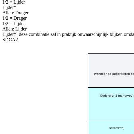
1/2 = Lijder
Lijder*
Allen: Drager
1/2 = Drager
1/2 = Lijder
Allen: Lijder
Lijder*- deze combinatie zal in praktijk onwaarschijnlijk blijken omda
SDCA2
Wanneer de ouderdieren op 
Ouderdier 1 (genotype)
Normaal/Vrij