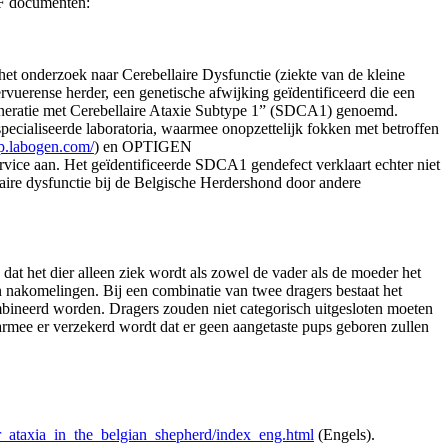
DF documenten:
et onderzoek naar Cerebellaire Dysfunctie (ziekte van de kleine
vuerense herder, een genetische afwijking geïdentificeerd die een
generatie met Cerebellaire Ataxie Subtype 1” (SDCA1) genoemd.
pecialiseerde laboratoria, waarmee onopzettelijk fokken met betroffen
op.labogen.com/
) en OPTIGEN
ervice aan. Het geïdentificeerde SDCA1 gendefect verklaart echter niet
laire dysfunctie bij de Belgische Herdershond door andere
 dat het dier alleen ziek wordt als zowel de vader als de moeder het
un nakomelingen. Bij een combinatie van twee dragers bestaat het
ineerd worden. Dragers zouden niet categorisch uitgesloten moeten
armee er verzekerd wordt dat er geen aangetaste pups geboren zullen
ar_ataxia_in_the_belgian_shepherd/index_eng.html
(Engels).