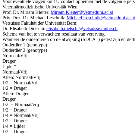
Voor eventuele vragen kunt U contact opnemen met de volgende per
Veterinärmedizinische Universität Wien:
Prof. Dr. Miriam Kleiter:
Miriam.Kleiter@vetmeduni.ac.at
Priv. Doz. Dr. Michael Leschnik:
Michael.Leschnik@vetmeduni.ac.at
Vetsuisse Fakultät der Universität Bern:
Dr. Elisabeth Dietschi:
elisabeth.dietschi@vetsuisse.unibe.ch
Schema van het te verwachten resultaat van vererving.
Wanneer de ouderdieren op de afwijking (SDCA1) getest zijn en derha
Ouderdier 1 (genotype)
Ouderdier 2 (genotype)
Normaal/Vrij
Drager
Lijder*
Normaal/Vrij
Allen: Normaal/Vrij
1/2 = Normaal/Vrij
1/2 = Drager
Allen: Drager
Drager
1/2: = Normaal/vrij
1/2 = Drager
1/4 = Normaal/Vrij
1/2 = Drager
1/4 = Lijder
1/2 = Drager