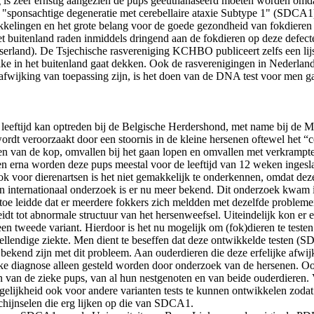
 is zeer ernstig aangezien de pups geëuthanaseerd moeten worden omdat
e "sponsachtige degeneratie met cerebellaire ataxie Subtype 1" (SDCA
elingen en het grote belang voor de goede gezondheid van fokdieren 
et buitenland raden inmiddels dringend aan de fokdieren op deze defec
erland). De Tsjechische rasvereniging KCHBO publiceert zelfs een lijs
welke in het buitenland gaat dekken. Ook de rasverenigingen in Nederlan
afwijking van toepassing zijn, is het doen van de DNA test voor men g
ge leeftijd kan optreden bij de Belgische Herdershond, met name bij d
 wordt veroorzaakt door een stoornis in de kleine hersenen oftewel het “
 van de kop, omvallen bij het gaan lopen en omvallen met verkrampte sp
n erna worden deze pups meestal voor de leeftijd van 12 weken ingesl
ok voor dierenartsen is het niet gemakkelijk te onderkennen, omdat d
 een internationaal onderzoek is er nu meer bekend. Dit onderzoek kwam 
jk toe leidde dat er meerdere fokkers zich meldden met dezelfde probl
 leidt tot abnormale structuur van het hersenweefsel. Uiteindelijk kon 
een tweede variant. Hierdoor is het nu mogelijk om (fok)dieren te testen
lendige ziekte. Men dient te beseffen dat deze ontwikkelde testen (S
bekend zijn met dit probleem. Aan ouderdieren die deze erfelijke afwijk
cifieke diagnose alleen gesteld worden door onderzoek van de hersenen
llen van de zieke pups, van al hun nestgenoten en van beide ouderdie
gelijkheid ook voor andere varianten tests te kunnen ontwikkelen zoda
chijnselen die erg lijken op die van SDCA1.