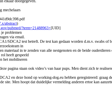
n elkaar doorgegeven.
ing mechelaars
3941d9dc398.pdf
.x/abstract
)
ih.gov/pubmed/?term=21488963+
[UID]
s je problemen
vragen via email.
1/SDCA2 test betreft. De test kan gedaan worden d.m.v. swabs of b
derzoeksteam in
 en materiaal in te zenden van alle nestgenoten en de beide ouderdieren
 rol heeft gespeeld
en het mobiliseren
eze pagina staan ook video’s van haar pups. Men dient zich te realisere
CA2 en deze hond op working-dog.eu hebben geregistreerd: graag de 
de site. Men hoopt dat duidelijke vermelding anderen ertoe kan aanzette