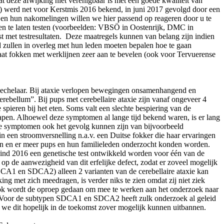
 deze afwijking niet verenigbaar is met een goede kwaliteit van
1) werd net voor Kerstmis 2016 bekend, in juni 2017 gevolgd door een
en hun nakomelingen willen we hier passend op reageren door u te
ten te laten testen (voorbeelden: VBSÖ in Oostenrijk, DMC in
t met testresultaten. Deze maatregels kunnen van belang zijn indien
d zullen in overleg met hun leden moeten bepalen hoe te gaan
aat fokken met werklijnen zeer aan te bevelen (ook voor Tervuerense
e Mechelaar. Bij ataxie verlopen bewegingen onsamenhangend en
cerebellum”. Bij pups met cerebellaire ataxie zijn vanaf ongeveer 4
ieren bij het eten. Soms valt een slechte bespiering van de
apen. Alhoewel deze symptomen al lange tijd bekend waren, is er lang
eze symptomen ook het gevolg kunnen zijn van bijvoorbeeld
in een stroomversnelling n.a.v. een Duitse fokker die haar ervaringen
emen en er meer pups en hun familieleden onderzocht konden worden.
er eind 2016 een genetische test ontwikkeld worden voor één van de
 op de aanwezigheid van dit erfelijke defect, zodat er zoveel mogelijk
DCA1 en SDCA2) alleen 2 varianten van de cerebellaire ataxie kan
ing met zich meedragen, is verder niks te zien omdat zij niet ziek
. Ook wordt de oproep gedaan om mee te werken aan het onderzoek naar
ren. Voor de subtypen SDCA1 en SDCA2 heeft zulk onderzoek al geleid
t we dit hopelijk in de toekomst zover mogelijk kunnen uitbannen.