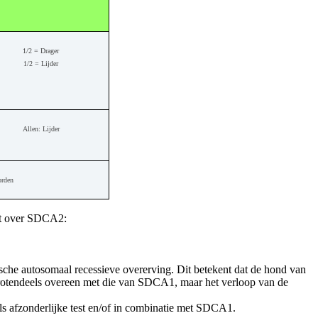
1/2 = Drager
1/2 = Lijder
Allen: Lijder
orden
ent over SDCA2:
che autosomaal recessieve overerving. Dit betekent dat de hond van
tendeels overeen met die van SDCA1, maar het verloop van de
als afzonderlijke test en/of in combinatie met SDCA1.