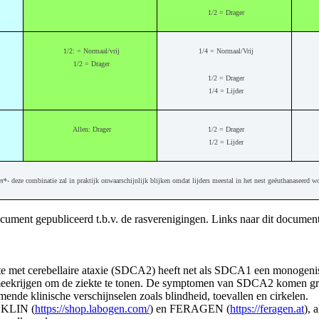
1/2 = Drager
1/2: = Normaal/vrij
1/4 = Normaal/Vrij
1/2 = Drager
1/2 = Drager
1/4 = Lijder
Allen: Drager
1/2 = Drager
1/2 = Lijder
er*- deze combinatie zal in praktijk onwaarschijnlijk blijken omdat lijders meestal in het nest geëuthanaseerd w
cument gepubliceerd t.b.v. de rasverenigingen. Links naar dit docum
te met cerebellaire ataxie (SDCA2) heeft net als SDCA1 een monogenis
meekrijgen om de ziekte te tonen. De symptomen van SDCA2 komen gro
mende klinische verschijnselen zoals blindheid, toevallen en cirkelen.
BOKLIN (
https://shop.labogen.com/
) en FERAGEN (
https://feragen.at
), 