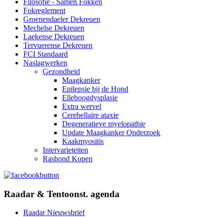
Filosofie - Samen Fokken
Fokreglement
Groenendaeler Dekreuen
Mechelse Dekreuen
Laekense Dekreuen
Tervuerense Dekreuen
FCI Standaard
Naslagwerken
Gezondheid
Maagkanker
Epilepsie bij de Hond
Elleboogdysplasie
Extra wervel
Cerebellaire ataxie
Degeneratieve myelopathie
Update Maagkanker Onderzoek
Kaakmyositis
Intervarieteiten
Rashond Kopen
Raadar & Tentoonst. agenda
Raadar Nieuwsbrief