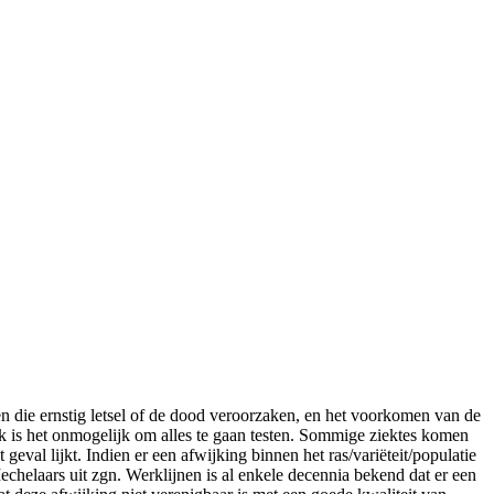
en die ernstig letsel of de dood veroorzaken, en het voorkomen van de
k is het onmogelijk om alles te gaan testen. Sommige ziektes komen
geval lijkt. Indien er een afwijking binnen het ras/variëteit/populatie
echelaars uit zgn. Werklijnen is al enkele decennia bekend dat er een