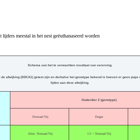
t lijders meestal in het nest geëuthanaseerd worden
Schema van het te verwachten resultaat van vererving.
de afwijking (SDCA1) getest zijn en derhalve het genotype bekend is hoeven er geen pups
lijden aan deze afwijking.
Ouderdier 2 (genotype)
Normaal/Vrij
Drager
Allen: Normaal/Vrij
1/2 = Normaal/Vrij