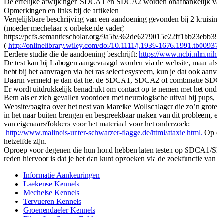
De erfelijke afwijkingen SDCA1 en SDCA2 worden onafhankelijk va
Opmerkingen en links bij de artikelen
Vergelijkbare beschrijving van een aandoening gevonden bij 2 kruis
(moeder mechelaar x onbekende vader)
https://pdfs.semanticscholar.org/9a5b/362de6279015e22ff1bb23ebb
(
http://onlinelibrary.wiley.com/doi/10.1111/j.1939-1676.1991.tb00937
Eerdere studie die de aandoening beschrijft:
https://www.ncbi.nlm.n
De test kan bij Labogen aangevraagd worden via de website, maar al
hebt bij het aanvragen via het ras selectiesysteem, kun je dat ook aan
Daarin vermeld je dan dat het de SDCA1, SDCA2 of combinatie SDCA
Er wordt uitdrukkelijk benadrukt om contact op te nemen met het on
Bern als er zich gevallen voordoen met neurologische uitval bij pups,
Website/pagina over het nest van Mareike Wollschlager die zo’n grote
in het naar buiten brengen en bespreekbaar maken van dit probleem, 
van eigenaars/fokkers voor het materiaal voor het onderzoek:
http://www.malinois-unter-schwarzer-flagge.de/html/ataxie.html.
Op d
hetzelfde zijn.
Oproep voor degenen die hun hond hebben laten testen op SDCA1/SD
reden hiervoor is dat je het dan kunt opzoeken via de zoekfunctie van 
Informatie Aankeuringen
Laekense Kennels
Mechelse Kennels
Tervueren Kennels
Groenendaeler Kennels