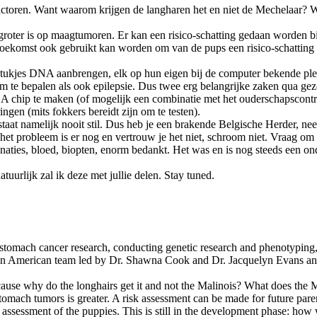
actoren. Want waarom krijgen de langharen het en niet de Mechelaar? 
 groter is op maagtumoren. Er kan een risico-schatting gedaan worden b
ekomst ook gebruikt kan worden om van de pups een risico-schatting te
jes DNA aanbrengen, elk op hun eigen bij de computer bekende plek. J
m te bepalen als ook epilepsie. Dus twee erg belangrijke zaken qua ge
NA chip te maken (of mogelijk een combinatie met het ouderschapscont
ngen (mits fokkers bereidt zijn om te testen).
 staat namelijk nooit stil. Dus heb je een brakende Belgische Herder, 
, het probleem is er nog en vertrouw je het niet, schroom niet. Vraag om
aties, bloed, biopten, enorm bedankt. Het was en is nog steeds een ond
uurlijk zal ik deze met jullie delen. Stay tuned.
r stomach cancer research, conducting genetic research and phenotyping
an American team led by Dr. Shawna Cook and Dr. Jacquelyn Evans and th
Because why do the longhairs get it and not the Malinois? What does th
 stomach tumors is greater. A risk assessment can be made for future par
k assessment of the puppies. This is still in the development phase: how w