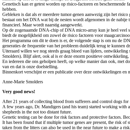
Genetisch kan er getest worden op risico-factoren en beschermende f
hebben.
Gebleken is dat als er meerdere tumor-genen aanwezig zijn het risico
bestaat om het DNA wat bij de nesten wordt afgenomen in de nabije to
financieel. Maar wordt naarstig aangewerkt.
Op de zogenaamde DNA-chip of DNA micro-array kun je heel veel stuk
biedt de mogelijkheid om zowel de risico factoren voor maagcarcinoo
Het programma om dit te doen is er, de volgende stap is om nu de D
generaties de frequentie van het probleem duidelijk terug te kunnen dri
Uiteraard willen we nog steeds graag bloed van lijders, ontwikkeling
Smolders). Blijf alert, ook al is er deze enorm positieve ontwikkeling
En iedereen die ons geholpen heeft, op welke manier dan ook, met don
van en dat is onze doelstelling.
Binnenkort verschijnt er een publicatie over deze ontwikkelingen en nat
Anne-Marie Smolders
Very good news!
After 21 years of collecting blood from sufferers and control dogs fo
A few years ago, Dr. Mandigers (and his team) started working with 
shepherds in the not too distant future.
Genetic testing can be done for risk factors and protective factors. 
It has been found that if multiple tumor genes are present, the risk of
taken from the litters can also be used in the near future to make a ris