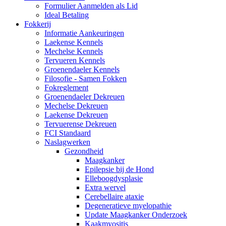
Formulier Aanmelden als Lid
Ideal Betaling
Fokkerij
Informatie Aankeuringen
Laekense Kennels
Mechelse Kennels
Tervueren Kennels
Groenendaeler Kennels
Filosofie - Samen Fokken
Fokreglement
Groenendaeler Dekreuen
Mechelse Dekreuen
Laekense Dekreuen
Tervuerense Dekreuen
FCI Standaard
Naslagwerken
Gezondheid
Maagkanker
Epilepsie bij de Hond
Elleboogdysplasie
Extra wervel
Cerebellaire ataxie
Degeneratieve myelopathie
Update Maagkanker Onderzoek
Kaakmyositis