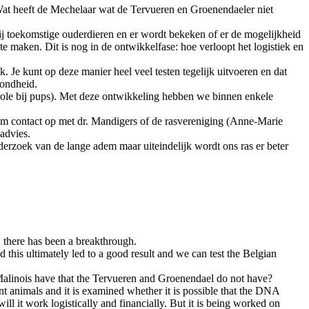
Wat heeft de Mechelaar wat de Tervueren en Groenendaeler niet
ij toekomstige ouderdieren en er wordt bekeken of er de mogelijkheid
 maken. Dit is nog in de ontwikkelfase: hoe verloopt het logistiek en
e kunt op deze manier heel veel testen tegelijk uitvoeren en dat
zondheid.
role bij pups). Met deze ontwikkeling hebben we binnen enkele
neem contact op met dr. Mandigers of de rasvereniging (Anne-Marie
 advies.
erzoek van de lange adem maar uiteindelijk wordt ons ras er beter
, there has been a breakthrough.
is ultimately led to a good result and we can test the Belgian
e Malinois have that the Tervueren and Groenendael do not have?
ent animals and it is examined whether it is possible that the DNA
ill it work logistically and financially. But it is being worked on