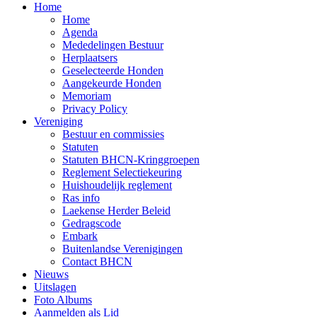
Home
Home
Agenda
Mededelingen Bestuur
Herplaatsers
Geselecteerde Honden
Aangekeurde Honden
Memoriam
Privacy Policy
Vereniging
Bestuur en commissies
Statuten
Statuten BHCN-Kringgroepen
Reglement Selectiekeuring
Huishoudelijk reglement
Ras info
Laekense Herder Beleid
Gedragscode
Embark
Buitenlandse Verenigingen
Contact BHCN
Nieuws
Uitslagen
Foto Albums
Aanmelden als Lid